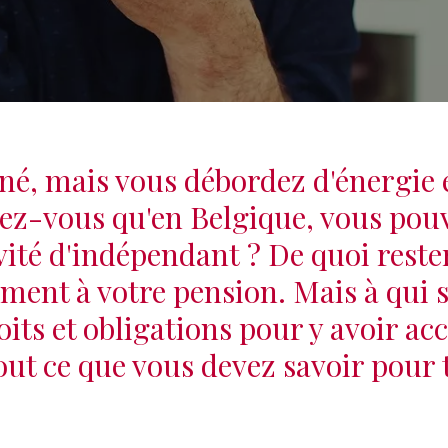
né, mais vous débordez d'énergie 
iez-vous qu'en Belgique, vous pou
vité d'indépendant ? De quoi rester
ent à votre pension. Mais à qui s'
roits et obligations pour y avoir ac
out ce que vous devez savoir pour t