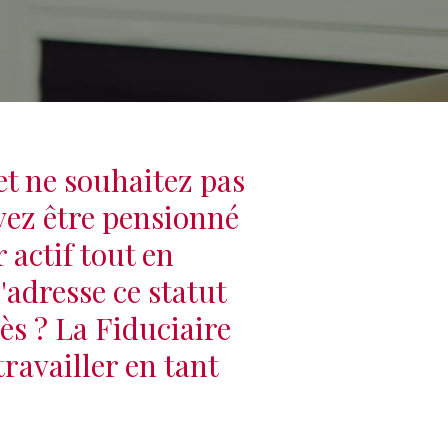
et ne souhaitez pas
vez être pensionné
 actif tout en
adresse ce statut
cès ? La Fiduciaire
ravailler en tant