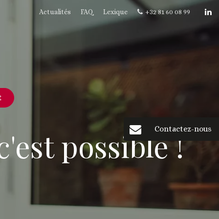
Actualités
FAQ
Lexique
+32 81 60 08 99
t
Contactez-nous
'est possible !