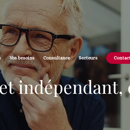
s
Vos besoins
Consultance
Secteurs
Contac
t indépendant, c