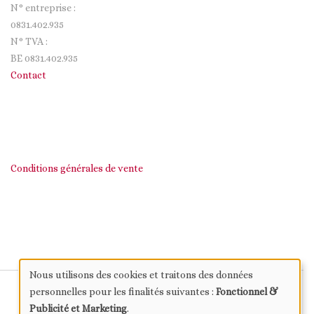
N° entreprise :
0831.402.935
N° TVA :
BE 0831.402.935
Contact
Conditions générales de vente
Nous utilisons des cookies et traitons des données
Use
personnelles pour les finalités suivantes :
Fonctionnel &
Publicité et Marketing
.