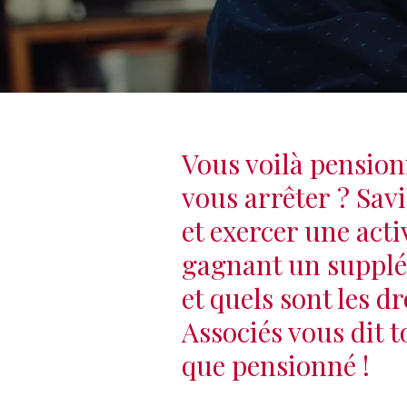
Vous voilà pension
vous arrêter ? Sav
et exercer une acti
gagnant un supplém
et quels sont les d
Associés vous dit t
que pensionné !